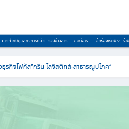
การกำกับดูแลกิจการที่ดี
รวมข่าวสาร
ติดต่อเรา
ข้อร้องเรียน
ร่ว
ธุรกิจโฟกัส”กรีน โลจิสติกส์-สาธารณูปโภค”