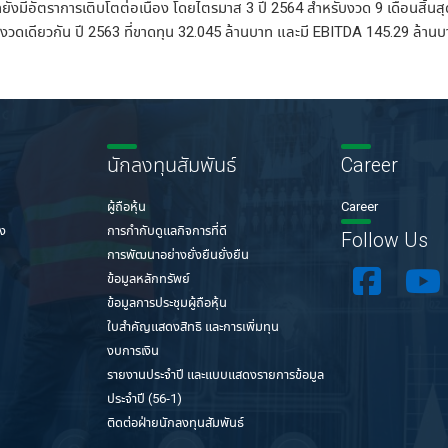
งมีอัตราการเติบโตต่อเนื่อง
โดยไตรมาส
3
ปี
2564
สำหรับงวด
9
เดือนสิ้นสุด
บงวดเดียวกัน
ปี
2563
ที่ขาดทุน
32.045
ล้านบาท
และมี
EBITDA 145.29
ล้านบ
นักลงทุนสัมพันธ์
Career
ผู้ถือหุ้น
Career
่ง
การกำกับดูแลกิจการที่ดี
Follow Us
การพัฒนาอย่างยั่งยืนยั่งยืน
ข้อมูลหลักทรัพย์
ข้อมูลการประชุมผู้ถือหุ้น
ใบสำคัญแสดงสิทธิ และการเพิ่มทุน
งบการเงิน
รายงานประจำปี และแบบแสดงรายการข้อมูล
ประจำปี (56-1)
ติดต่อฝ่ายนักลงทุนสัมพันธ์