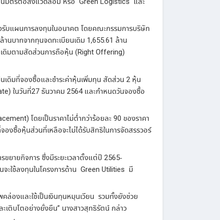
ป็นมิตรต่อสิ่งแวดล้อม
หรือ
Green Logistics
และ
อรองรับแผนการลงทุนในอนาคต
โดยคณะกรรมการบริษัท
ล้านบาท
จากทุนจดทะเบียนเดิม
1,655.61
ล้าน
นเดิมตามสัดส่วนการถือหุ้น
(Right Offering)
ุ้นเดิมที่จองซื้อและชำระค่าหุ้นเพิ่มทุน
สัดส่วน
2
หุ้น
ate)
ในวันที่
27
ธันวาคม
2564
และกำหนดวันจองซื้อ
lacement)
โดยเป็นราคาไม่ต่ำกว่าร้อยละ
90
ของราคา
องซื้อหุ้นส่วนที่เหลือจะไม่ได้รับสิทธิในการจัดสรรวอร์
การขยายกิจการ
ซึ่งมีระยะเวลาตั้งแต่ปี
2565-
นจะใช้ลงทุนในโครงการด้าน
Green Utilities
มี
พคล่องและใช้เป็นเงินทุนหมุนเวียน
รวมทั้งยังช่วย
ะเติบโตอย่างยั่งยืน
”
นางสาวสุทธิรัตน์
กล่าว