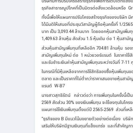
บริษัทมีการปรับโครงสร้างธุรกิจ
เพื่อการเติบโตที่แข็ง
ธุรกิจสาธารณูปโภคที่เป็นมิตรต่อสิ่งแวดล้อมหรือ
Gre
ทั้งนี้เพื่อให้แผนการปรับโครงสร้างธุรกิจของบริษัท
มี
ได้มีมติให้เสนอที่ประชุมวิสามัญผู้ถือหุ้นครั้งที่
1/256
บาท
เป็น
3,093.44
ล้านบาท
โดยออกหุ้นสามัญเพิ่มท
1,409.63
ล้านหุ้น
สัดส่วน
1.5
หุ้นเดิม
ต่อ
1
หุ้นสามัญ
ส่วนหุ้นสามัญเพิ่มทุนที่เหลืออีก
704.81
ล้านหุ้น
รอง
สามัญเพิ่มทุนใหม่
ต่อ
1
หน่วยวอร์แรนต์
ในราคาใช้ส
และรับชำระเงินค่าหุ้นสามัญเพิ่มทุนระหว่างวันที่
7-11
ก
ในกรณีที่มีหุ้นเหลือจากการใช้สิทธิจองซื้อหุ้นเพิ่มทุนขอ
ตลาด
และเป็นราคาที่ไม่ต่ำกว่าราคาเสนอขายหุ้นสามัญเ
แรนต์
W-B7
นางสาวสุทธิรัตน์
กล่าวต่อว่า
การเพิ่มทุนในครั้งนี้เ
2569
สัดส่วน
30%
ของเงินเพิ่มทุน
จะใช้ลงทุนในโครง
แผนการใช้เงินเพิ่มทุนตั้งแต่ปี
2565-2569
ส่วนที่เหล
“
ธุรกิจของ
B
มีแนวโน้มขยายตัวอย่างต่อเนื่อง
บริษั
เสริมให้บริษัทมีฐานเงินทุนที่แข็งแกร่ง
และที่สำคัญก