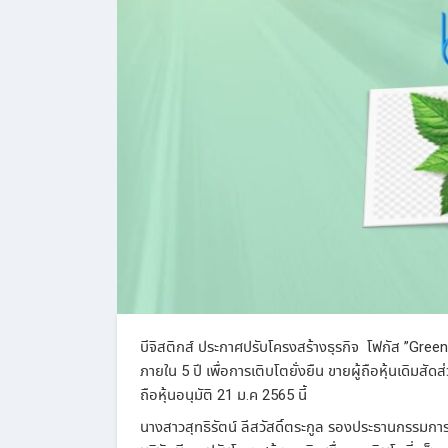
บีจิสติกส์
ประกาศปรับโครงสร้างธุรกิจ
โฟกัส
”Green 
ภายใน
5
ปี
เพื่อการเติบโตยั่งยืน
ขายผู้ถือหุ้นเดิมสัดส
ถือหุ้นอนุมัติ
21
ม
.
ค
2565
นี้
นางสาวสุทธิรัตน์
ลีสวัสดิ์ตระกูล
รองประธานกรรมการ