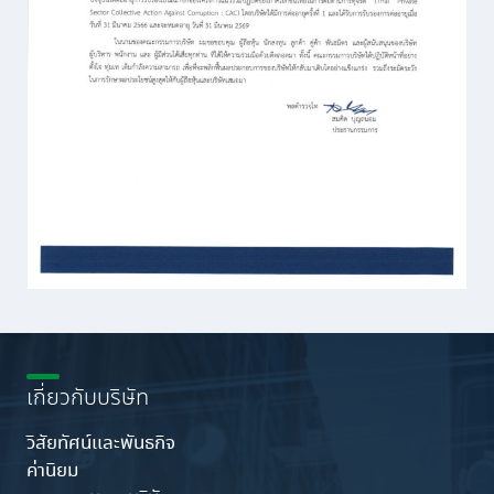
เกี่ยวกับบริษัท
วิสัยทัศน์เเละพันธกิจ
ค่านิยม