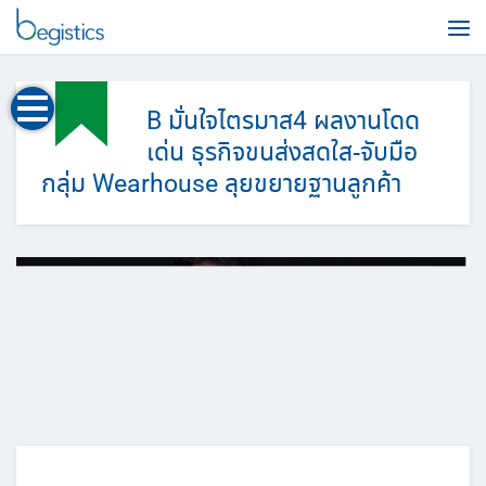
B มั่นใจไตรมาส4 ผลงานโดด
เด่น ธุรกิจขนส่งสดใส-จับมือ
กลุ่ม Wearhouse ลุยขยายฐานลูกค้า