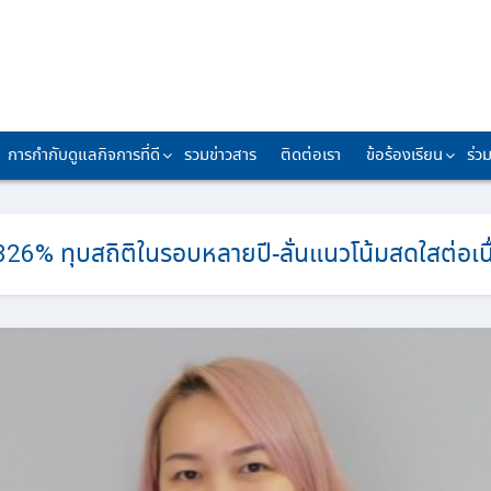
การกำกับดูแลกิจการที่ดี
รวมข่าวสาร
ติดต่อเรา
ข้อร้องเรียน
ร่ว
ง 326% ทุบสถิติในรอบหลายปี-ลั่นแนวโน้มสดใสต่อเนื