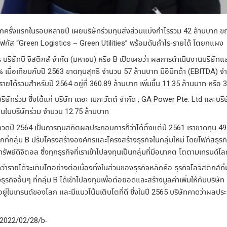
ครั้งแรกในรอบหลายปี เผยบริษัทร่วมทุนส่งส่วนแบ่งกำไรรวม 42 ล้านบาท ขณะท
โฟกัส “Green Logistics – Green Utilities” พร้อมดันกำไร-รายได้ โตยกแผง
 บริษัทบี จิสติกส์ จำกัด (มหาชน) หรือ B เปิดเผยว่า ผลการดำเนินงานบริษัทแ
6% เมื่อเทียบกับปี 2563 ขาดทุนสุทธิ จำนวน 57 ล้านบาท มีอีบิทด้า (EBITDA) จ
ีรายได้รวมสำหรับปี 2564 อยู่ที่ 360.89 ล้านบาท เพิ่มขึ้น 11.35 ล้านบาท หรือ 
ัทร่วม ซึ่งได้แก่ บริษัท เดอะ เมกะวัตต์ จำกัด , GA Power Pte. Ltd และบริษ
ทุนในบริษัทร่วม จำนวน 12.75 ล้านบาท
ในงวดปี 2564 เป็นการทุบสถิตผลประกอบการก็ว่าได้ตั้งแต่ปี 2561 เราขาดทุน 
ที่กลุ่ม B ปรับโครงสร้างองค์กรและโครงสร้างธุรกิจในกลุ่มใหม่ โดยโฟกัสธุรก
รัพย์ดิจิตอล ซึ่งทุกธุรกิจที่เราเข้าไปลงทุนเป็นกลุ่มที่มีอนาคต โตตามเทรนด์โ
ายได้จะเติบโตอย่างต่อเนื่องทั้งในส่วนของธุรกิจหลักคือ ธุรกิจโลจิสติกส์ที
รกิจอื่นๆ ที่กลุ่ม B ได้เข้าไปลงทุนเพื่อต่อยอดและสร้างมูลค่าเพิ่มให้กับบริษั
ที่อยู่ในเทรนด์ของโลก และมีแนวโน้มเติบโตที่ดี ซึ่งในปี 2565 บริษัทคาดว่าผล
m/2022/02/28/b-