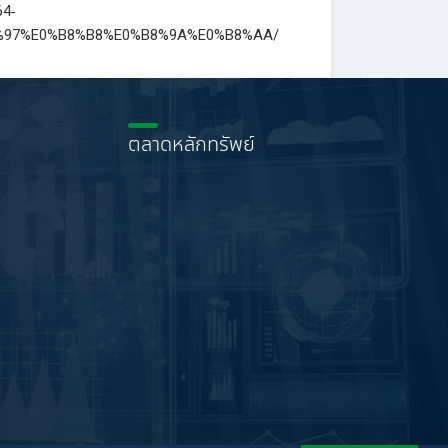
4-
%97%E0%B8%B8%E0%B8%9A%E0%B8%AA/
ตลาดหลักทรัพย์