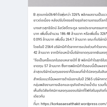
B สุดแกร่งปี64กำไรพุ่งกว่า 326% พลิกผลงานเป็นบวก
ยาวต่อเนื่อง หลังปรับโครงสร้างธุรกิจตามเทรนด์โลก
นางสาวสุทธิรัตน์ ลีสวัสดิ์ตระกูล รองประธานกรรมการ
บาท เพิ่มขึ้นจำนวน 186.48 ล้านบาท หรือเพิ่มขึ้น 32
0.095 ล้านบาท เพิ่มขึ้น 264.7 ล้านบาท ขณะที่บริษัทม
โดยในปี 2564 บริษัทมีกำไรจากการแบ่งส่วนกำไรจากบริษ
42 ล้านบาท จากปีก่อนหน้านี้บริษัทขาดทุนจากเงินลง
“ถือเป็นครั้งแรกในรอบหลายปีที่ B พลิกมีกำไรสุทธิ
ขาดทุน 57 ล้านบาท ซึ่งการพลิกมีกำไรรอบนี้เป็นผลจาก
ล่าสุดบริษัทร่วมทุนของเราก็มีแผนที่เข้าไปลงทุนในสินท
สำหรับแนวโน้มผลการดำเนินงานในปี 2565 บริษัทคาดว่าร
กลุ่มพลังงานทางเลือกและธุรกิจจำหน่ายน้ำดิบ รวมทั้งธุ
เห็นถึงวิสัยทัศน์การลงทุนของบริษัทที่โฟกัสในธุรกิจ
เดียวกัน
ที่่มา: https://korkasaesatthakit.wordpress.co