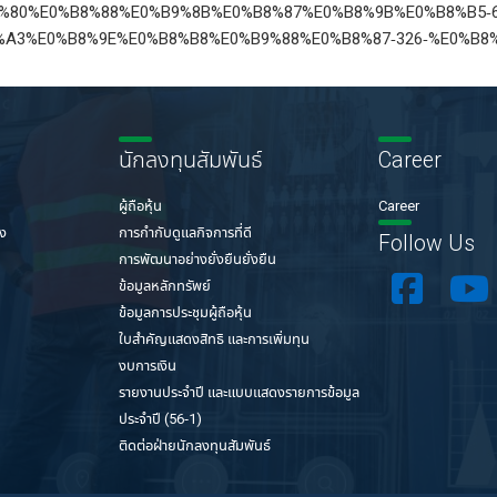
%80%E0%B8%88%E0%B9%8B%E0%B8%87%E0%B8%9B%E0%B8%B5-6
%A3%E0%B8%9E%E0%B8%B8%E0%B9%88%E0%B8%87-326-%E0%B8
นักลงทุนสัมพันธ์
Career
ผู้ถือหุ้น
Career
่ง
การกำกับดูแลกิจการที่ดี
Follow Us
การพัฒนาอย่างยั่งยืนยั่งยืน
ข้อมูลหลักทรัพย์
ข้อมูลการประชุมผู้ถือหุ้น
ใบสำคัญแสดงสิทธิ และการเพิ่มทุน
งบการเงิน
รายงานประจำปี และแบบแสดงรายการข้อมูล
ประจำปี (56-1)
ติดต่อฝ่ายนักลงทุนสัมพันธ์