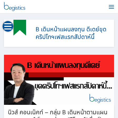
Skip
to
content
B เดินหน้าแผนลงทุน ดีเดย์ขุด
คริปโทฯเฟสแรกสัปดาห์นี้
นิวส์ คอนเน็คท์ – กลุ่ม B เดินหน้าตามแผน